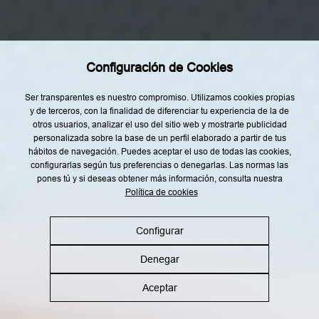
s
u
p
r
i
m
Configuración de Cookies
i
r
l
o
Ser transparentes es nuestro compromiso. Utilizamos cookies propias
s
y de terceros, con la finalidad de diferenciar tu experiencia de la de
d
otros usuarios, analizar el uso del sitio web y mostrarte publicidad
a
t
personalizada sobre la base de un perfil elaborado a partir de tus
o
hábitos de navegación. Puedes aceptar el uso de todas las cookies,
s
configurarlas según tus preferencias o denegarlas. Las normas las
,
Málaga
DE AUTOR
a
pones tú y si deseas obtener más información, consulta nuestra
s
Política de cookies
í
c
Kaleja, la alta cocina de la felicidad
o
m
Configurar
o
o
t
Denegar
r
o
s
Aceptar
d
e
r