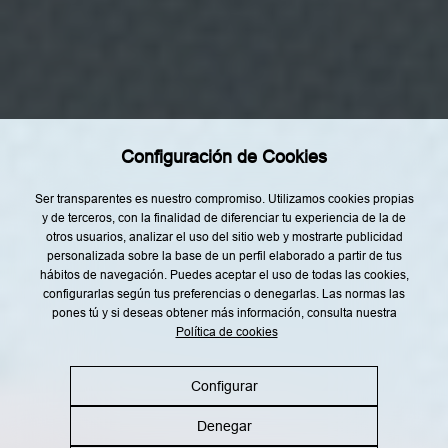
s
:
O
t
r
a
s
e
m
p
r
Configuración de Cookies
e
s
a
Ser transparentes es nuestro compromiso. Utilizamos cookies propias
s
y de terceros, con la finalidad de diferenciar tu experiencia de la de
d
e
otros usuarios, analizar el uso del sitio web y mostrarte publicidad
l
personalizada sobre la base de un perfil elaborado a partir de tus
g
hábitos de navegación. Puedes aceptar el uso de todas las cookies,
r
Sevilla
MEDITERRÁNEA
u
configurarlas según tus preferencias o denegarlas. Las normas las
p
pones tú y si deseas obtener más información, consulta nuestra
o
Política de cookies
D
Deleite: cocina a la vista
a
m
m
Configurar
.
D
e
Denegar
r