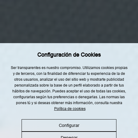
o
.
L
e
g
i
t
i
m
a
c
i
Donde comer,
Configuración de Cookies
ó
n
:
beber y divertirse.
Ser transparentes es nuestro compromiso. Utilizamos cookies propias
C
y de terceros, con la finalidad de diferenciar tu experiencia de la de
o
n
otros usuarios, analizar el uso del sitio web y mostrarte publicidad
s
personalizada sobre la base de un perfil elaborado a partir de tus
e
hábitos de navegación. Puedes aceptar el uso de todas las cookies,
n
t
configurarlas según tus preferencias o denegarlas. Las normas las
i
pones tú y si deseas obtener más información, consulta nuestra
m
Política de cookies
i
e
n
t
Categorías
Configurar
o
d
Home
e
Denegar