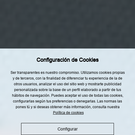
s
:
Donde comer,
O
t
r
beber y divertirse.
a
s
e
m
p
r
e
s
Configuración de Cookies
a
s
d
Ser transparentes es nuestro compromiso. Utilizamos cookies propias
e
l
Categorías
y de terceros, con la finalidad de diferenciar tu experiencia de la de
g
otros usuarios, analizar el uso del sitio web y mostrarte publicidad
r
Home
u
personalizada sobre la base de un perfil elaborado a partir de tus
p
hábitos de navegación. Puedes aceptar el uso de todas las cookies,
Restaurantes
o
configurarlas según tus preferencias o denegarlas. Las normas las
D
Recetas
a
pones tú y si deseas obtener más información, consulta nuestra
m
Política de cookies
m
Tendencias
.
D
Rincón del Chef
e
Configurar
r
Top Lists