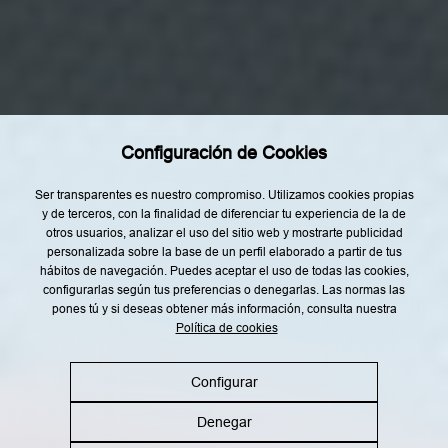
Home
D
e
Restaurantes
r
e
Recetas
c
h
Tendencias
o
s
:
Rincón del Chef
A
Configuración de Cookies
c
Top Lists
c
e
Agenda
Ser transparentes es nuestro compromiso. Utilizamos cookies propias
d
y de terceros, con la finalidad de diferenciar tu experiencia de la de
e
Nuestro Equipo
r
otros usuarios, analizar el uso del sitio web y mostrarte publicidad
,
personalizada sobre la base de un perfil elaborado a partir de tus
r
e
hábitos de navegación. Puedes aceptar el uso de todas las cookies,
c
configurarlas según tus preferencias o denegarlas. Las normas las
t
pones tú y si deseas obtener más información, consulta nuestra
i
f
Política de cookies
Aviso legal
Política de privacidad
i
c
Política de cookies
Política RRSS
a
Configurar
r
y
s
Denegar
u
p