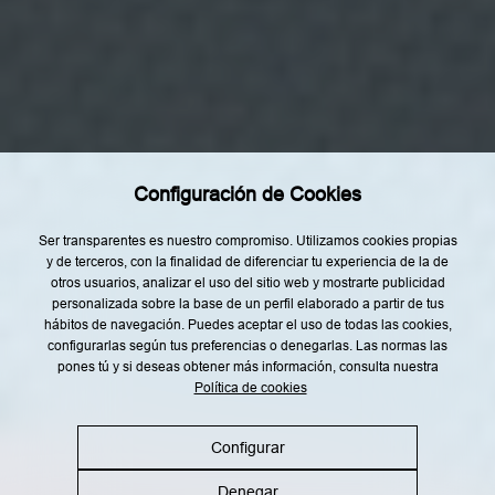
y
Lebeche, un soplo de aire fresco
s
u
para La Noria
p
r
i
m
i
r
l
o
s
d
Configuración de Cookies
a
t
o
Ser transparentes es nuestro compromiso. Utilizamos cookies propias
s
y de terceros, con la finalidad de diferenciar tu experiencia de la de
,
otros usuarios, analizar el uso del sitio web y mostrarte publicidad
a
s
personalizada sobre la base de un perfil elaborado a partir de tus
í
hábitos de navegación. Puedes aceptar el uso de todas las cookies,
c
o
configurarlas según tus preferencias o denegarlas. Las normas las
m
pones tú y si deseas obtener más información, consulta nuestra
o
Política de cookies
o
t
r
o
La Laguna
DE TAPAS
Configurar
s
d
e
Denegar