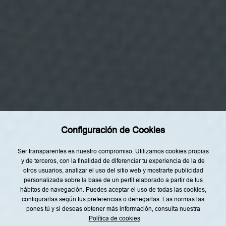
t
o
d
e
l
Categorías
i
n
t
Home
e
r
Restaurantes
e
s
Recetas
a
d
Tendencias
o
.
Rincón del Chef
D
e
Configuración de Cookies
s
Top Lists
t
i
Agenda
Ser transparentes es nuestro compromiso. Utilizamos cookies propias
n
y de terceros, con la finalidad de diferenciar tu experiencia de la de
a
Nuestro Equipo
otros usuarios, analizar el uso del sitio web y mostrarte publicidad
t
a
personalizada sobre la base de un perfil elaborado a partir de tus
r
hábitos de navegación. Puedes aceptar el uso de todas las cookies,
i
configurarlas según tus preferencias o denegarlas. Las normas las
o
pones tú y si deseas obtener más información, consulta nuestra
s
:
Política de cookies
Aviso legal
Política de privacidad
O