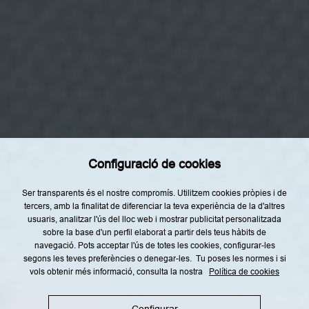
i
n
t
e
r
Murcia
DE MERCAT
e
s
s
a
La Terraza de Pedro: 'street food' a
t
.
la murciana
D
e
s
t
i
n
Configuració de cookies
a
t
a
Ser transparents és el nostre compromís. Utilitzem cookies pròpies i de
r
tercers, amb la finalitat de diferenciar la teva experiència de la d'altres
i
usuaris, analitzar l'ús del lloc web i mostrar publicitat personalitzada
s
:
sobre la base d'un perfil elaborat a partir dels teus hàbits de
A
navegació. Pots acceptar l'ús de totes les cookies, configurar-les
On menjar,
l
segons les teves preferències o denegar-les. Tu poses les normes i si
t
vols obtenir més informació, consulta la nostra
Política de cookies
r
e
beure i divertir-se.
s
e