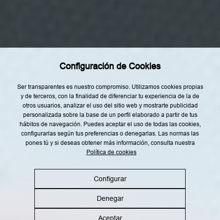
o
.
Restaurantes
L
e
Recetas
g
i
Tendencias
t
i
Rincón del Chef
m
Configuración de Cookies
a
Top Lists
c
i
Agenda
Ser transparentes es nuestro compromiso. Utilizamos cookies propias
ó
n
y de terceros, con la finalidad de diferenciar tu experiencia de la de
Nuestro Equipo
:
otros usuarios, analizar el uso del sitio web y mostrarte publicidad
C
personalizada sobre la base de un perfil elaborado a partir de tus
o
n
hábitos de navegación. Puedes aceptar el uso de todas las cookies,
s
configurarlas según tus preferencias o denegarlas. Las normas las
e
pones tú y si deseas obtener más información, consulta nuestra
n
t
Política de cookies
Aviso legal
Política de privacidad
i
m
Política de cookies
Política RRSS
i
Configurar
e
n
t
Denegar
o
d
©2026 Gastronosfera.com All rights reserved
e
Aceptar
l