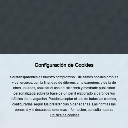
o
s
Santander
ITALIANA
d
e
r
e
Garbo, una 'trattoria' moderna en
c
h
pleno Puertochico
o
s
,
c
o
m
o
s
Configuración de Cookies
e
e
x
Ser transparentes es nuestro compromiso. Utilizamos cookies propias
p
l
y de terceros, con la finalidad de diferenciar tu experiencia de la de
i
otros usuarios, analizar el uso del sitio web y mostrarte publicidad
c
personalizada sobre la base de un perfil elaborado a partir de tus
a
e
hábitos de navegación. Puedes aceptar el uso de todas las cookies,
n
configurarlas según tus preferencias o denegarlas. Las normas las
l
pones tú y si deseas obtener más información, consulta nuestra
a
i
Política de cookies
n
f
o