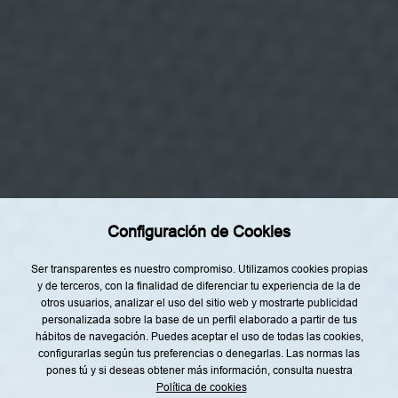
t
o
d
e
l
Categorías
i
n
t
Home
e
r
Restaurantes
e
s
Recetas
a
d
Tendencias
o
.
D
Rincón del Chef
e
Configuración de Cookies
s
Top Lists
t
i
Agenda
Ser transparentes es nuestro compromiso. Utilizamos cookies propias
n
y de terceros, con la finalidad de diferenciar tu experiencia de la de
a
Nuestro Equipo
t
otros usuarios, analizar el uso del sitio web y mostrarte publicidad
a
personalizada sobre la base de un perfil elaborado a partir de tus
r
hábitos de navegación. Puedes aceptar el uso de todas las cookies,
i
configurarlas según tus preferencias o denegarlas. Las normas las
o
s
pones tú y si deseas obtener más información, consulta nuestra
:
Política de cookies
Aviso legal
Política de privacidad
O