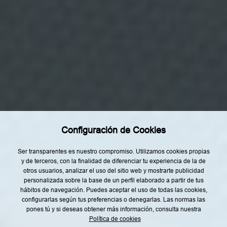
r
setas
y
s
u
p
r
i
m
i
r
l
o
s
d
a
t
o
s
,
Configuración de Cookies
a
s
í
Ser transparentes es nuestro compromiso. Utilizamos cookies propias
c
y de terceros, con la finalidad de diferenciar tu experiencia de la de
o
m
otros usuarios, analizar el uso del sitio web y mostrarte publicidad
o
personalizada sobre la base de un perfil elaborado a partir de tus
o
hábitos de navegación. Puedes aceptar el uso de todas las cookies,
Barcelona
MEDITERRÁNEA
t
r
configurarlas según tus preferencias o denegarlas. Las normas las
o
pones tú y si deseas obtener más información, consulta nuestra
s
SensEspina, un rincón mediterráneo
Política de cookies
d