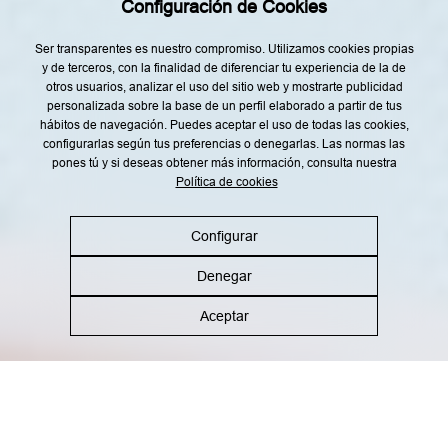
Configuración de Cookies
:
O
t
Categorías
Ser transparentes es nuestro compromiso. Utilizamos cookies propias
r
a
y de terceros, con la finalidad de diferenciar tu experiencia de la de
Home
s
otros usuarios, analizar el uso del sitio web y mostrarte publicidad
e
personalizada sobre la base de un perfil elaborado a partir de tus
m
Restaurantes
p
hábitos de navegación. Puedes aceptar el uso de todas las cookies,
r
Recetas
configurarlas según tus preferencias o denegarlas. Las normas las
e
s
pones tú y si deseas obtener más información, consulta nuestra
Tendencias
a
Política de cookies
s
Rincón del Chef
d
e
Top Lists
l
Configurar
g
r
Agenda
u
Denegar
p
Nuestro Equipo
o
Aceptar
D
a
m
m
.
D
e
Aviso legal
Política de privacidad
r
e
Política de cookies
Política RRSS
c