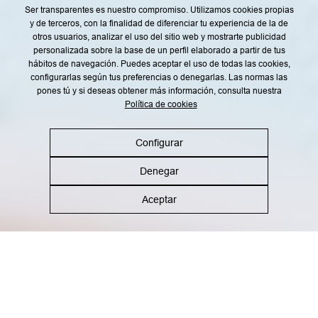
f
Ser transparentes es nuestro compromiso. Utilizamos cookies propias
o
r
y de terceros, con la finalidad de diferenciar tu experiencia de la de
m
otros usuarios, analizar el uso del sitio web y mostrarte publicidad
a
personalizada sobre la base de un perfil elaborado a partir de tus
c
i
hábitos de navegación. Puedes aceptar el uso de todas las cookies,
ó
configurarlas según tus preferencias o denegarlas. Las normas las
n
pones tú y si deseas obtener más información, consulta nuestra
a
d
Política de cookies
i
c
i
o
Configurar
San Sebastián
VASCA
n
a
Denegar
l
.
La Cuchara de San Telmo: pintxos de
(
Aceptar
+
temporada y de primera calidad
i
n
f
o
)
I
n
f
o
r
m