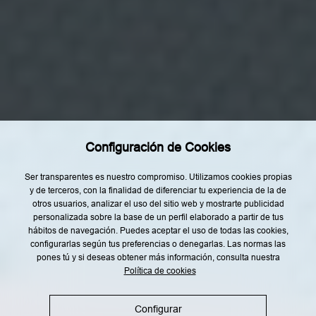
e
g
Categorías
a
l
Home
y
P
o
Restaurantes
l
í
Recetas
t
i
Tendencias
c
a
Rincón del Chef
d
e
Configuración de Cookies
Top Lists
P
r
i
Agenda
Ser transparentes es nuestro compromiso. Utilizamos cookies propias
v
y de terceros, con la finalidad de diferenciar tu experiencia de la de
a
Nuestro Equipo
c
otros usuarios, analizar el uso del sitio web y mostrarte publicidad
i
personalizada sobre la base de un perfil elaborado a partir de tus
d
hábitos de navegación. Puedes aceptar el uso de todas las cookies,
a
d
configurarlas según tus preferencias o denegarlas. Las normas las
.
pones tú y si deseas obtener más información, consulta nuestra
Política de cookies
Aviso legal
Política de privacidad
A
c
e
Política de cookies
Política RRSS
p
Configurar
t