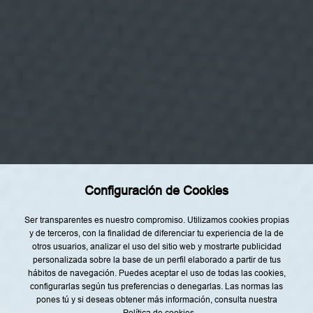
d
e
p
r
o
f
Categorías
i
l
i
Home
n
g
Restaurantes
p
a
Recetas
r
a
r
Tendencias
e
a
Rincón del Chef
l
Configuración de Cookies
i
Top Lists
z
a
Agenda
Ser transparentes es nuestro compromiso. Utilizamos cookies propias
r
p
y de terceros, con la finalidad de diferenciar tu experiencia de la de
Nuestro Equipo
u
otros usuarios, analizar el uso del sitio web y mostrarte publicidad
b
l
personalizada sobre la base de un perfil elaborado a partir de tus
i
hábitos de navegación. Puedes aceptar el uso de todas las cookies,
c
configurarlas según tus preferencias o denegarlas. Las normas las
i
d
pones tú y si deseas obtener más información, consulta nuestra
a