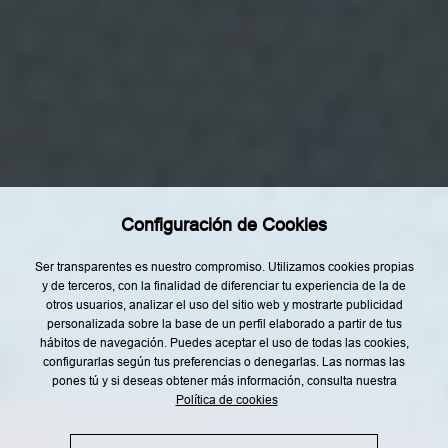
b
i
r
l
a
n
e
w
s
l
e
t
t
e
r
d
Configuración de Cookies
e
G
a
Ser transparentes es nuestro compromiso. Utilizamos cookies propias
s
y de terceros, con la finalidad de diferenciar tu experiencia de la de
t
r
otros usuarios, analizar el uso del sitio web y mostrarte publicidad
o
personalizada sobre la base de un perfil elaborado a partir de tus
n
hábitos de navegación. Puedes aceptar el uso de todas las cookies,
o
s
configurarlas según tus preferencias o denegarlas. Las normas las
f
pones tú y si deseas obtener más información, consulta nuestra
e
Política de cookies
r
a
.
Las Arenas
ASADOR