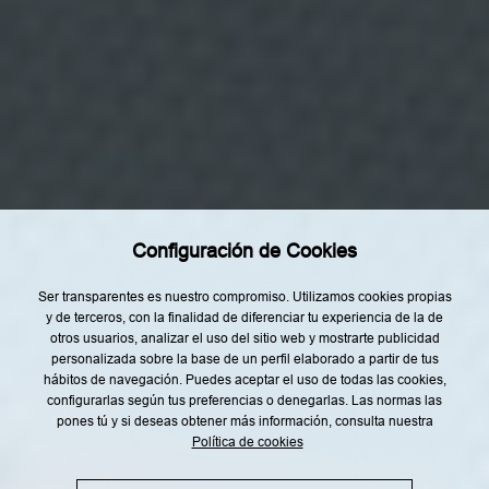
.
D
e
r
e
c
h
o
s
:
A
Barcelona
DE FUSIÓN
c
c
e
d
Alapar: fusión mediterránea y
e
Configuración de Cookies
r
asiática en Montjuic
,
r
Ser transparentes es nuestro compromiso. Utilizamos cookies propias
e
y de terceros, con la finalidad de diferenciar tu experiencia de la de
c
t
otros usuarios, analizar el uso del sitio web y mostrarte publicidad
i
personalizada sobre la base de un perfil elaborado a partir de tus
f
hábitos de navegación. Puedes aceptar el uso de todas las cookies,
i
c
configurarlas según tus preferencias o denegarlas. Las normas las
a
pones tú y si deseas obtener más información, consulta nuestra
r
Política de cookies
y
s
u
p