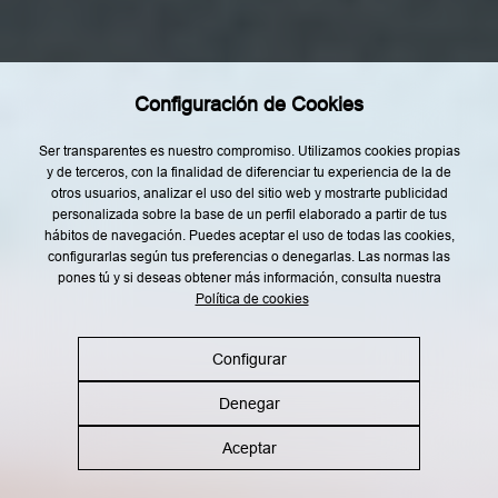
combinarlo
El halloumi es ese queso que se dora sin
Configuración de Cookies
deshacerse y que triunfa tanto en la plancha como
en la parrilla. Te contamos qué es exactamente,
Ser transparentes es nuestro compromiso. Utilizamos cookies propias
y de terceros, con la finalidad de diferenciar tu experiencia de la de
cómo sacarle el máximo partido en la cocina y con
otros usuarios, analizar el uso del sitio web y mostrarte publicidad
qué combinarlo para preparar platos sabrosos,
personalizada sobre la base de un perfil elaborado a partir de tus
desde ensaladas hasta bowls mediterráneos.
hábitos de navegación. Puedes aceptar el uso de todas las cookies,
configurarlas según tus preferencias o denegarlas. Las normas las
pones tú y si deseas obtener más información, consulta nuestra
Política de cookies
Configurar
Denegar
Aceptar
Donde comer,