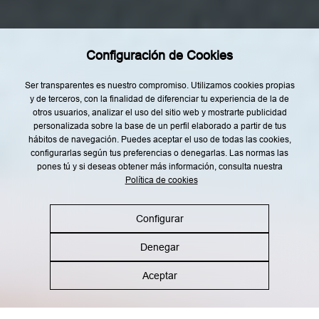
a
.
Tendencias
Rincón del Chef
E
Configuración de Cookies
Top Lists
s
t
e
Agenda
Ser transparentes es nuestro compromiso. Utilizamos cookies propias
s
y de terceros, con la finalidad de diferenciar tu experiencia de la de
i
Nuestro Equipo
t
otros usuarios, analizar el uso del sitio web y mostrarte publicidad
i
personalizada sobre la base de un perfil elaborado a partir de tus
o
hábitos de navegación. Puedes aceptar el uso de todas las cookies,
e
s
configurarlas según tus preferencias o denegarlas. Las normas las
t
pones tú y si deseas obtener más información, consulta nuestra
á
Política de cookies
p
Aviso legal
Política de privacidad
r
o
Política de cookies
Política RRSS
t
Configurar
e
g
i
Denegar
d
o
©2026 Gastronosfera.com All rights reserved
p
Aceptar
o
r
r
e