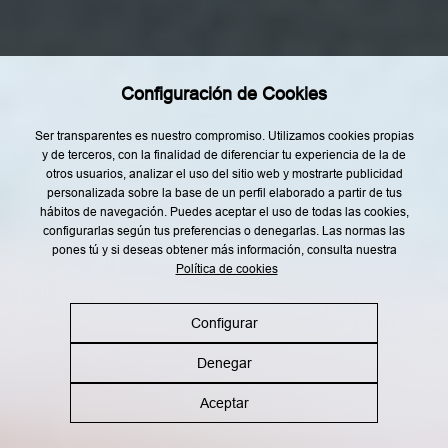
Configuración de Cookies
Ser transparentes es nuestro compromiso. Utilizamos cookies propias
y de terceros, con la finalidad de diferenciar tu experiencia de la de
otros usuarios, analizar el uso del sitio web y mostrarte publicidad
personalizada sobre la base de un perfil elaborado a partir de tus
hábitos de navegación. Puedes aceptar el uso de todas las cookies,
configurarlas según tus preferencias o denegarlas. Las normas las
pones tú y si deseas obtener más información, consulta nuestra
Política de cookies
Configurar
Denegar
6 AGOSTO, 2026
Aceptar
De snack plate a