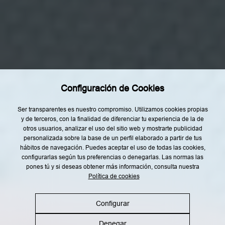
e
g
Home
a
l
y
Restaurantes
P
o
Recetas
l
í
Tendencias
t
i
Rincón del Chef
c
a
Configuración de Cookies
Top Lists
d
e
P
Agenda
Ser transparentes es nuestro compromiso. Utilizamos cookies propias
r
y de terceros, con la finalidad de diferenciar tu experiencia de la de
i
Nuestro Equipo
v
otros usuarios, analizar el uso del sitio web y mostrarte publicidad
a
personalizada sobre la base de un perfil elaborado a partir de tus
c
hábitos de navegación. Puedes aceptar el uso de todas las cookies,
i
d
configurarlas según tus preferencias o denegarlas. Las normas las
a
pones tú y si deseas obtener más información, consulta nuestra
d
Política de cookies
.
Aviso legal
Política de privacidad
A
Política de cookies
Política RRSS
c
Configurar
e
p
t
Denegar