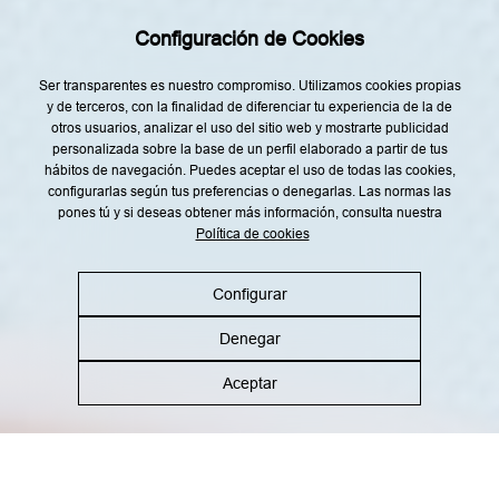
i
Rincón del Chef
n
Configuración de Cookies
t
Top Lists
e
r
Agenda
Ser transparentes es nuestro compromiso. Utilizamos cookies propias
é
s
y de terceros, con la finalidad de diferenciar tu experiencia de la de
Nuestro Equipo
,
otros usuarios, analizar el uso del sitio web y mostrarte publicidad
u
personalizada sobre la base de un perfil elaborado a partir de tus
t
i
hábitos de navegación. Puedes aceptar el uso de todas las cookies,
l
configurarlas según tus preferencias o denegarlas. Las normas las
i
pones tú y si deseas obtener más información, consulta nuestra
z
a
Política de cookies
Aviso legal
Política de privacidad
n
d
o
Política de cookies
Política RRSS
t
Configurar
é
c
Denegar
n
i
©2026 Gastronosfera.com All rights reserved
c
Aceptar
a
s
d
e
p
r
o
f