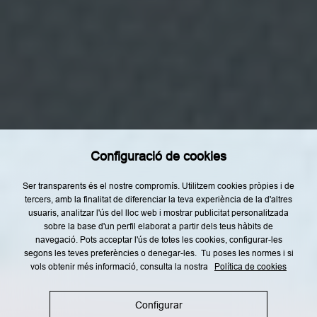
t
Categories
e
r
Inici
d
e
G
Restaurants
a
s
Receptes
t
r
Tendències
o
n
Racó del Xef
o
s
Top Lists
f
Configuració de cookies
e
r
Agenda
a
Ser transparents és el nostre compromís. Utilitzem cookies pròpies i de
.
El Nostre Equip
tercers, amb la finalitat de diferenciar la teva experiència de la d'altres
usuaris, analitzar l'ús del lloc web i mostrar publicitat personalitzada
A
sobre la base d'un perfil elaborat a partir dels teus hàbits de
q
navegació. Pots acceptar l'ús de totes les cookies, configurar-les
u
segons les teves preferències o denegar-les. Tu poses les normes i si
e
s
vols obtenir més informació, consulta la nostra
Política de cookies
Avís Legal
Política de privacitat
t
l
Política de cookies
Política XXSS
l
Configurar
o
c