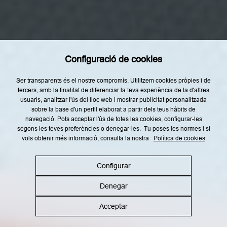
n
Receptes
t
e
Tendències
r
e
s
Racó del Xef
s
a
Top Lists
Configuració de cookies
t
.
Agenda
D
e
Ser transparents és el nostre compromís. Utilitzem cookies pròpies i de
El Nostre Equip
s
tercers, amb la finalitat de diferenciar la teva experiència de la d'altres
t
usuaris, analitzar l'ús del lloc web i mostrar publicitat personalitzada
i
sobre la base d'un perfil elaborat a partir dels teus hàbits de
n
a
navegació. Pots acceptar l'ús de totes les cookies, configurar-les
t
segons les teves preferències o denegar-les. Tu poses les normes i si
a
vols obtenir més informació, consulta la nostra
Política de cookies
Avís Legal
Política de privacitat
r
i
s
Política de cookies
Política XXSS
:
Configurar
A
l
Denegar
t
r
©2026 Gastronosfera.com All rights reserved
e
Acceptar
s
e
m