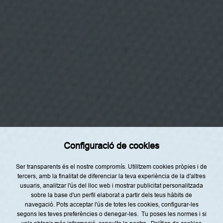
d
u
c
t
e
s
,
Categories
s
e
Inici
r
v
e
Restaurants
i
s
Receptes
i
a
Tendències
c
t
Racó del Xef
i
v
Top Lists
i
Configuració de cookies
t
a
Agenda
t
Ser transparents és el nostre compromís. Utilitzem cookies pròpies i de
s
El Nostre Equip
e
tercers, amb la finalitat de diferenciar la teva experiència de la d'altres
n
usuaris, analitzar l'ús del lloc web i mostrar publicitat personalitzada
l
sobre la base d'un perfil elaborat a partir dels teus hàbits de
’
à
navegació. Pots acceptar l'ús de totes les cookies, configurar-les
m
segons les teves preferències o denegar-les. Tu poses les normes i si
b