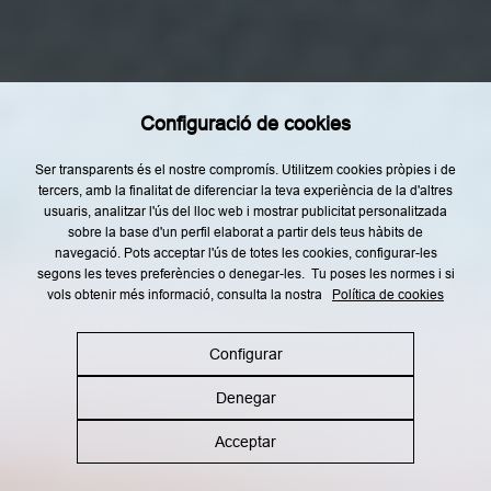
Configuració de cookies
Ser transparents és el nostre compromís. Utilitzem cookies pròpies i de
tercers, amb la finalitat de diferenciar la teva experiència de la d'altres
usuaris, analitzar l'ús del lloc web i mostrar publicitat personalitzada
sobre la base d'un perfil elaborat a partir dels teus hàbits de
navegació. Pots acceptar l'ús de totes les cookies, configurar-les
segons les teves preferències o denegar-les. Tu poses les normes i si
vols obtenir més informació, consulta la nostra
Política de cookies
Configurar
Denegar
Acceptar