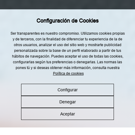
n
Tendencias
f
o
r
Rincón del Chef
m
Configuración de Cookies
a
Top Lists
c
i
Agenda
Ser transparentes es nuestro compromiso. Utilizamos cookies propias
ó
n
y de terceros, con la finalidad de diferenciar tu experiencia de la de
Nuestro Equipo
a
otros usuarios, analizar el uso del sitio web y mostrarte publicidad
d
personalizada sobre la base de un perfil elaborado a partir de tus
i
c
hábitos de navegación. Puedes aceptar el uso de todas las cookies,
i
configurarlas según tus preferencias o denegarlas. Las normas las
o
pones tú y si deseas obtener más información, consulta nuestra
n
a
Política de cookies
Aviso legal
Política de privacidad
l
.
(
Política de cookies
Política RRSS
+
Configurar
i
n
Denegar
f
o
©2026 Gastronosfera.com All rights reserved
)
Aceptar
I
n
f
o
r