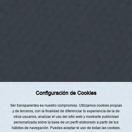
d
e
p
r
o
f
i
l
i
Categorías
n
g
p
Home
a
r
Restaurantes
a
r
Recetas
e
a
Tendencias
l
i
Rincón del Chef
z
a
Configuración de Cookies
r
Top Lists
p
u
Agenda
Ser transparentes es nuestro compromiso. Utilizamos cookies propias
b
y de terceros, con la finalidad de diferenciar tu experiencia de la de
l
Nuestro Equipo
i
otros usuarios, analizar el uso del sitio web y mostrarte publicidad
c
personalizada sobre la base de un perfil elaborado a partir de tus
i
d
hábitos de navegación. Puedes aceptar el uso de todas las cookies,
a