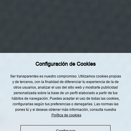
y
s
Categorías
u
p
r
Home
i
m
Restaurantes
i
r
Recetas
l
o
Tendencias
s
d
a
Rincón del Chef
t
Configuración de Cookies
o
Top Lists
s
,
Agenda
Ser transparentes es nuestro compromiso. Utilizamos cookies propias
a
s
y de terceros, con la finalidad de diferenciar tu experiencia de la de
Nuestro Equipo
í
otros usuarios, analizar el uso del sitio web y mostrarte publicidad
c
o
personalizada sobre la base de un perfil elaborado a partir de tus
m
hábitos de navegación. Puedes aceptar el uso de todas las cookies,
o
configurarlas según tus preferencias o denegarlas. Las normas las
o
t
pones tú y si deseas obtener más información, consulta nuestra
r
Política de cookies
Aviso legal
Política de privacidad
o
s
d
Política de cookies
Política RRSS
e