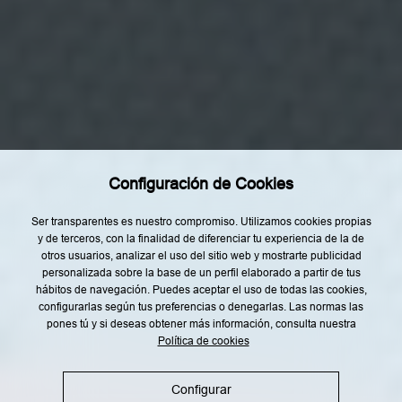
i
n
Categorías
f
o
Home
r
m
a
Restaurantes
c
i
Recetas
ó
n
Tendencias
a
d
Rincón del Chef
i
c
Configuración de Cookies
Top Lists
i
o
n
Agenda
Ser transparentes es nuestro compromiso. Utilizamos cookies propias
a
y de terceros, con la finalidad de diferenciar tu experiencia de la de
l
Nuestro Equipo
.
otros usuarios, analizar el uso del sitio web y mostrarte publicidad
(
personalizada sobre la base de un perfil elaborado a partir de tus
+
hábitos de navegación. Puedes aceptar el uso de todas las cookies,
i
n
configurarlas según tus preferencias o denegarlas. Las normas las
f
pones tú y si deseas obtener más información, consulta nuestra
o
Política de cookies
)
Aviso legal
Política de privacidad
I
n
Política de cookies
Política RRSS
f
Configurar
o