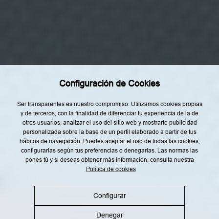
D
Home
e
r
Restaurantes
e
c
Recetas
h
o
s
Tendencias
:
A
Rincón del Chef
c
Configuración de Cookies
c
Top Lists
e
d
Agenda
Ser transparentes es nuestro compromiso. Utilizamos cookies propias
e
r
y de terceros, con la finalidad de diferenciar tu experiencia de la de
Nuestro Equipo
,
otros usuarios, analizar el uso del sitio web y mostrarte publicidad
r
personalizada sobre la base de un perfil elaborado a partir de tus
e
c
hábitos de navegación. Puedes aceptar el uso de todas las cookies,
t
configurarlas según tus preferencias o denegarlas. Las normas las
i
pones tú y si deseas obtener más información, consulta nuestra
f
i
Política de cookies
Aviso legal
Política de privacidad
c
a
Política de cookies
Política RRSS
r
y
Configurar
s
u
Denegar
p