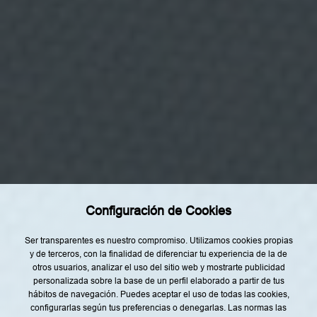
t
o
.
L
e
g
i
t
Categorías
i
m
Home
a
c
Restaurantes
i
ó
n
Recetas
:
C
Tendencias
o
n
Rincón del Chef
s
Configuración de Cookies
e
Top Lists
n
t
Agenda
Ser transparentes es nuestro compromiso. Utilizamos cookies propias
i
m
y de terceros, con la finalidad de diferenciar tu experiencia de la de
Nuestro Equipo
i
otros usuarios, analizar el uso del sitio web y mostrarte publicidad
e
personalizada sobre la base de un perfil elaborado a partir de tus
n
t
hábitos de navegación. Puedes aceptar el uso de todas las cookies,
o
configurarlas según tus preferencias o denegarlas. Las normas las
d