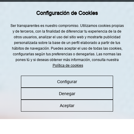
i
Rincón del Chef
n
t
Configuración de Cookies
Top Lists
e
r
é
Agenda
Ser transparentes es nuestro compromiso. Utilizamos cookies propias
s
y de terceros, con la finalidad de diferenciar tu experiencia de la de
,
Nuestro Equipo
u
otros usuarios, analizar el uso del sitio web y mostrarte publicidad
t
personalizada sobre la base de un perfil elaborado a partir de tus
i
hábitos de navegación. Puedes aceptar el uso de todas las cookies,
l
i
configurarlas según tus preferencias o denegarlas. Las normas las
z
pones tú y si deseas obtener más información, consulta nuestra
a
Política de cookies
n
Aviso legal
Política de privacidad
d
o
Política de cookies
Política RRSS
t
Configurar
é
c
n
Denegar
i
c
©2026 Gastronosfera.com All rights reserved
a
Aceptar
s
d
e
p
r
o
f