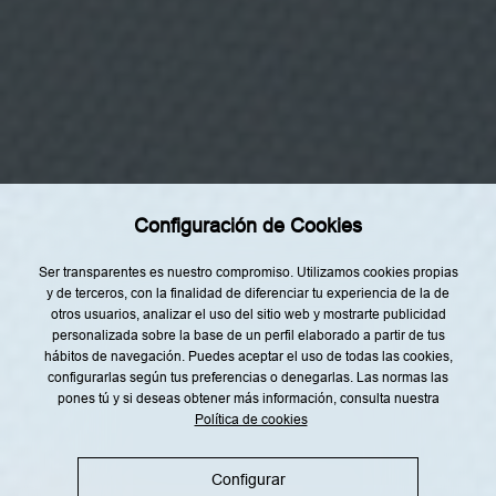
ó
n
Categorías
y
b
Home
e
b
Restaurantes
i
d
a
Recetas
s
.
Tendencias
A
n
Rincón del Chef
á
Configuración de Cookies
l
Top Lists
i
s
Agenda
i
Ser transparentes es nuestro compromiso. Utilizamos cookies propias
s
y de terceros, con la finalidad de diferenciar tu experiencia de la de
d
Nuestro Equipo
otros usuarios, analizar el uso del sitio web y mostrarte publicidad
e
p
personalizada sobre la base de un perfil elaborado a partir de tus
e
hábitos de navegación. Puedes aceptar el uso de todas las cookies,
r
configurarlas según tus preferencias o denegarlas. Las normas las
f
i
pones tú y si deseas obtener más información, consulta nuestra
l
Política de cookies
Aviso legal
Política de privacidad
p
a
r
Política de cookies
Política RRSS
a
Configurar
b