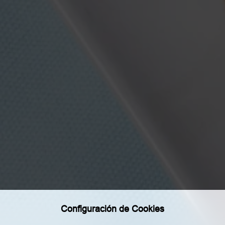
Configuración de Cookies