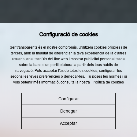
Configuració de cookies
Ser transparents és el nostre compromís. Utilitzem cookies pròpies i de
tercers, amb la finalitat de diferenciar la teva experiència de la d'altres
usuaris, analitzar l'ús del lloc web i mostrar publicitat personalitzada
sobre la base d'un perfil elaborat a partir dels teus hàbits de
navegació. Pots acceptar l'ús de totes les cookies, configurar-les
segons les teves preferències o denegar-les. Tu poses les normes i si
vols obtenir més informació, consulta la nostra
Política de cookies
23 JULIOL, 2026
Configurar
Crema de cacauet: 15
receptes salades i dolces
Denegar
Acceptar
Hi ha vida més enllà del PB&J: descobreix tot el que