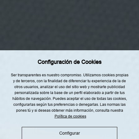
a
r
Categorías
a
b
Home
u
s
Restaurantes
c
a
Recetas
r
c
o
Tendencias
n
t
Rincón del Chef
e
Configuración de Cookies
n
Top Lists
i
d
Agenda
o
Ser transparentes es nuestro compromiso. Utilizamos cookies propias
s
y de terceros, con la finalidad de diferenciar tu experiencia de la de
Nuestro Equipo
q
otros usuarios, analizar el uso del sitio web y mostrarte publicidad
u
e
personalizada sobre la base de un perfil elaborado a partir de tus
s
hábitos de navegación. Puedes aceptar el uso de todas las cookies,
e
configurarlas según tus preferencias o denegarlas. Las normas las
a
n
pones tú y si deseas obtener más información, consulta nuestra
d
Política de cookies
Aviso legal
Política de privacidad
e
s
u
Política de cookies
Política RRSS
i
Configurar
n