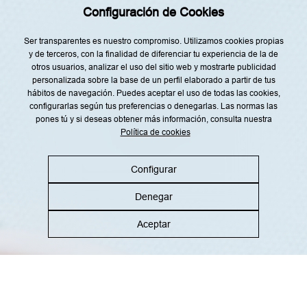
e
Configuración de Cookies
s
Top Lists
d
e
Agenda
S
Ser transparentes es nuestro compromiso. Utilizamos cookies propias
.
y de terceros, con la finalidad de diferenciar tu experiencia de la de
A
Nuestro Equipo
otros usuarios, analizar el uso del sitio web y mostrarte publicidad
.
D
personalizada sobre la base de un perfil elaborado a partir de tus
a
hábitos de navegación. Puedes aceptar el uso de todas las cookies,
m
configurarlas según tus preferencias o denegarlas. Las normas las
m
.
pones tú y si deseas obtener más información, consulta nuestra
Política de cookies
Aviso legal
Política de privacidad
R
e
s
Política de cookies
Política RRSS
p
Configurar
o
n
Denegar
s
a
©2026 Gastronosfera.com All rights reserved
b
Aceptar
l
e
s
:
S
.
A
.