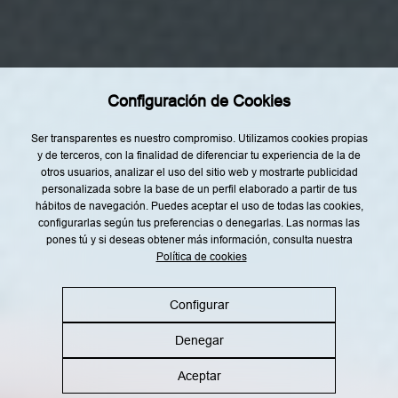
.
L
Recetas
e
g
Tendencias
i
t
Rincón del Chef
i
Configuración de Cookies
m
Top Lists
a
c
Agenda
Ser transparentes es nuestro compromiso. Utilizamos cookies propias
i
y de terceros, con la finalidad de diferenciar tu experiencia de la de
ó
Nuestro Equipo
n
otros usuarios, analizar el uso del sitio web y mostrarte publicidad
:
personalizada sobre la base de un perfil elaborado a partir de tus
C
hábitos de navegación. Puedes aceptar el uso de todas las cookies,
o
n
configurarlas según tus preferencias o denegarlas. Las normas las
s
pones tú y si deseas obtener más información, consulta nuestra
e
Política de cookies
n
Aviso legal
Política de privacidad
t
i
Política de cookies
Política RRSS
m
Configurar
i
e
n
Denegar
t
o
©2026 Gastronosfera.com All rights reserved
d
Aceptar
e
l