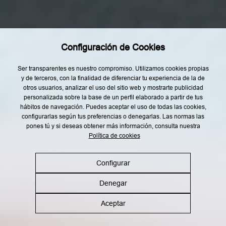
fenómeno: qué significa
‘girl dinner’
Configuración de Cookies
Despedirse del día juntando un trozo de queso, una
Ser transparentes es nuestro compromiso. Utilizamos cookies propias
y de terceros, con la finalidad de diferenciar tu experiencia de la de
buena conserva y unos encurtidos ha dejado de ser
otros usuarios, analizar el uso del sitio web y mostrarte publicidad
un apaño para convertirse en una tendencia en
personalizada sobre la base de un perfil elaborado a partir de tus
TikTok que suma millones de visualizaciones. Te
hábitos de navegación. Puedes aceptar el uso de todas las cookies,
configurarlas según tus preferencias o denegarlas. Las normas las
contamos por qué el ‘girl dinner’ arrasa en las redes
pones tú y si deseas obtener más información, consulta nuestra
y cómo esta oda al picoteo nos enseña a cenar sin
Política de cookies
remordimientos, sin reglas y sin encender los
fogones.
Configurar
Denegar
Aceptar