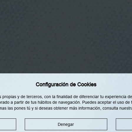
Configuración de Cookies
opias y de terceros, con la finalidad de diferenciar tu experiencia de 
 legal
Política de privacidad
Política de cookies
Política RRSS
orado a partir de tus hábitos de navegación. Puedes aceptar el uso de 
as las pones tú y si deseas obtener más información, consulta nuestr
Denegar