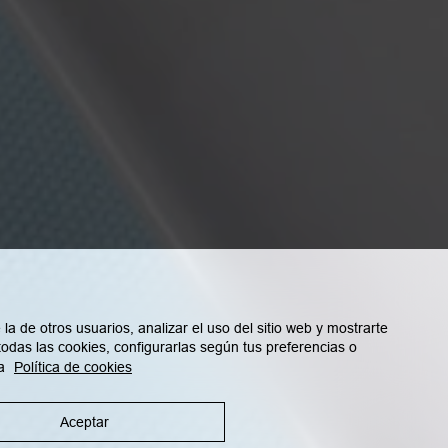
la de otros usuarios, analizar el uso del sitio web y mostrarte
todas las cookies, configurarlas según tus preferencias o
a
Política de cookies
Aceptar