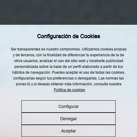
Restaurantes
o
r
r
Recetas
e
C
Tendencias
A
P
Rincón del Chef
T
Configuración de Cookies
C
Top Lists
H
A
Agenda
,
Ser transparentes es nuestro compromiso. Utilizamos cookies propias
y
y de terceros, con la finalidad de diferenciar tu experiencia de la de
s
Nuestro Equipo
otros usuarios, analizar el uso del sitio web y mostrarte publicidad
e
a
personalizada sobre la base de un perfil elaborado a partir de tus
p
hábitos de navegación. Puedes aceptar el uso de todas las cookies,
l
configurarlas según tus preferencias o denegarlas. Las normas las
i
c
pones tú y si deseas obtener más información, consulta nuestra
a
Política de cookies
Aviso legal
Política de privacidad
l
a
P
Política de cookies
Política RRSS
o
Configurar
l
í
t
Denegar
i
c
©2026 Gastronosfera.com All rights reserved
a
Aceptar
d