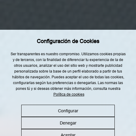
i
d
Restaurantes
a
d
Recetas
d
i
Tendencias
r
i
Rincón del Chef
g
i
Configuración de Cookies
Top Lists
d
a
y
Agenda
Ser transparentes es nuestro compromiso. Utilizamos cookies propias
m
y de terceros, con la finalidad de diferenciar tu experiencia de la de
a
Nuestro Equipo
r
otros usuarios, analizar el uso del sitio web y mostrarte publicidad
k
personalizada sobre la base de un perfil elaborado a partir de tus
e
hábitos de navegación. Puedes aceptar el uso de todas las cookies,
t
i
configurarlas según tus preferencias o denegarlas. Las normas las
n
pones tú y si deseas obtener más información, consulta nuestra
g
Política de cookies
d
Aviso legal
Política de privacidad
i
r
Política de cookies
Política RRSS
e
Configurar
c
t
o
Denegar
.
L
©2026 Gastronosfera.com All rights reserved
e
Aceptar