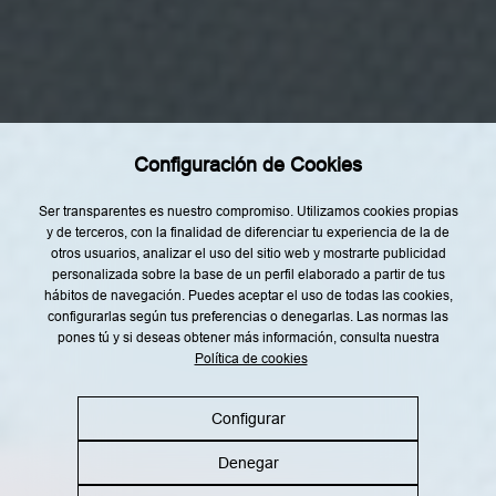
Home
e
p
Restaurantes
r
o
f
Recetas
i
l
Tendencias
i
n
Rincón del Chef
g
Configuración de Cookies
p
Top Lists
a
r
Agenda
a
Ser transparentes es nuestro compromiso. Utilizamos cookies propias
r
y de terceros, con la finalidad de diferenciar tu experiencia de la de
e
Nuestro Equipo
otros usuarios, analizar el uso del sitio web y mostrarte publicidad
a
l
personalizada sobre la base de un perfil elaborado a partir de tus
i
hábitos de navegación. Puedes aceptar el uso de todas las cookies,
z
configurarlas según tus preferencias o denegarlas. Las normas las
a
r
pones tú y si deseas obtener más información, consulta nuestra
p
Política de cookies
Aviso legal
Política de privacidad
u
b
l
Política de cookies
Política RRSS
i
Configurar
c
i
d
Denegar
a
d
©2026 Gastronosfera.com All rights reserved