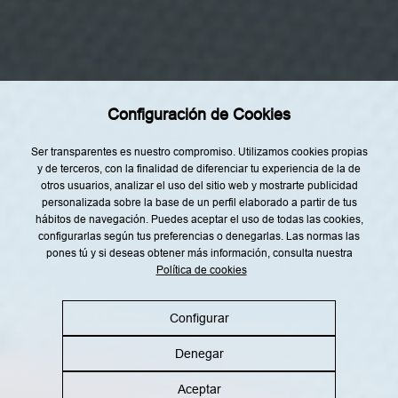
r
Restaurantes
a
b
Recetas
u
s
Tendencias
c
a
Rincón del Chef
r
c
Configuración de Cookies
o
Top Lists
n
t
Agenda
Ser transparentes es nuestro compromiso. Utilizamos cookies propias
e
y de terceros, con la finalidad de diferenciar tu experiencia de la de
n
Nuestro Equipo
i
otros usuarios, analizar el uso del sitio web y mostrarte publicidad
d
personalizada sobre la base de un perfil elaborado a partir de tus
o
hábitos de navegación. Puedes aceptar el uso de todas las cookies,
s
q
configurarlas según tus preferencias o denegarlas. Las normas las
u
pones tú y si deseas obtener más información, consulta nuestra
e
s
Política de cookies
Aviso legal
Política de privacidad
e
a
Política de cookies
Política RRSS
n
Configurar
d
e
s
Denegar
u
i
©2026 Gastronosfera.com All rights reserved
n
Aceptar
t