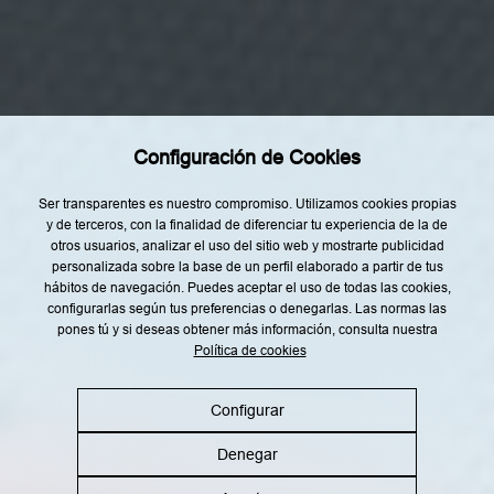
i
d
Restaurantes
a
d
Recetas
d
i
r
Tendencias
i
g
Rincón del Chef
i
Configuración de Cookies
d
Top Lists
a
y
Agenda
Ser transparentes es nuestro compromiso. Utilizamos cookies propias
m
a
y de terceros, con la finalidad de diferenciar tu experiencia de la de
Nuestro Equipo
r
otros usuarios, analizar el uso del sitio web y mostrarte publicidad
k
personalizada sobre la base de un perfil elaborado a partir de tus
e
t
hábitos de navegación. Puedes aceptar el uso de todas las cookies,
i
configurarlas según tus preferencias o denegarlas. Las normas las
n
g
pones tú y si deseas obtener más información, consulta nuestra
d
Política de cookies
Aviso legal
Política de privacidad
i
r
e
Política de cookies
Política RRSS
c
Configurar
t
o
.
Denegar
L
e
©2026 Gastronosfera.com All rights reserved