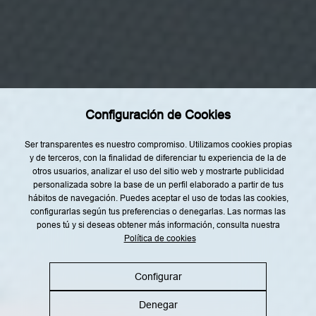
r
Home
a
b
Restaurantes
u
s
Recetas
c
a
Tendencias
r
c
Rincón del Chef
o
n
Configuración de Cookies
t
Top Lists
e
n
Agenda
Ser transparentes es nuestro compromiso. Utilizamos cookies propias
i
d
y de terceros, con la finalidad de diferenciar tu experiencia de la de
Nuestro Equipo
o
otros usuarios, analizar el uso del sitio web y mostrarte publicidad
s
personalizada sobre la base de un perfil elaborado a partir de tus
q
u
hábitos de navegación. Puedes aceptar el uso de todas las cookies,
e
configurarlas según tus preferencias o denegarlas. Las normas las
s
pones tú y si deseas obtener más información, consulta nuestra
e
a
Política de cookies
Aviso legal
Política de privacidad
n
d
Política de cookies
Política RRSS
e
Configurar
s
u
i
Denegar
n
t