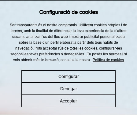
u
i
Top Lists
n
Configuració de cookies
t
Agenda
e
r
Ser transparents és el nostre compromís. Utilitzem cookies pròpies i de
è
El Nostre Equip
tercers, amb la finalitat de diferenciar la teva experiència de la d'altres
s
,
usuaris, analitzar l'ús del lloc web i mostrar publicitat personalitzada
u
sobre la base d'un perfil elaborat a partir dels teus hàbits de
t
navegació. Pots acceptar l'ús de totes les cookies, configurar-les
i
l
segons les teves preferències o denegar-les. Tu poses les normes i si
i
vols obtenir més informació, consulta la nostra
Política de cookies
Avís Legal
Política de privacitat
t
z
a
Política de cookies
Política XXSS
n
Configurar
t
t
è
Denegar
c
n
©2026 Gastronosfera.com All rights reserved
i
Acceptar
q
u
e
s
d
e
p
r