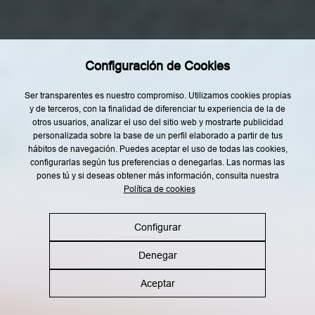
Configuración de Cookies
Ser transparentes es nuestro compromiso. Utilizamos cookies propias
y de terceros, con la finalidad de diferenciar tu experiencia de la de
otros usuarios, analizar el uso del sitio web y mostrarte publicidad
personalizada sobre la base de un perfil elaborado a partir de tus
hábitos de navegación. Puedes aceptar el uso de todas las cookies,
configurarlas según tus preferencias o denegarlas. Las normas las
pones tú y si deseas obtener más información, consulta nuestra
Política de cookies
Configurar
Denegar
Aceptar
Girona
DEL 8 JULIO AL 20 AGOSTO, 2026